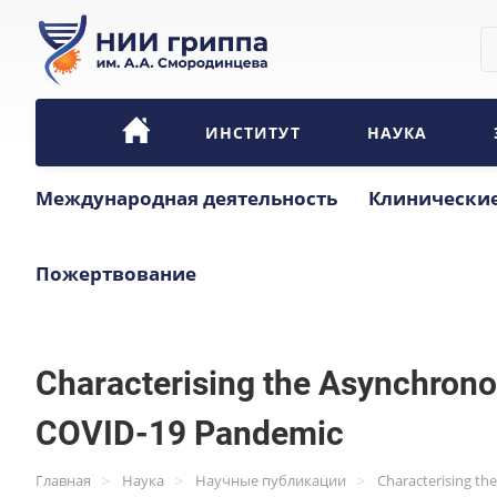
ИНСТИТУТ
НАУКА
Международная деятельность
Клинические
Пожертвование
Characterising the Asynchron
COVID-19 Pandemic
>
>
>
Главная
Наука
Научные публикации
Characterising t