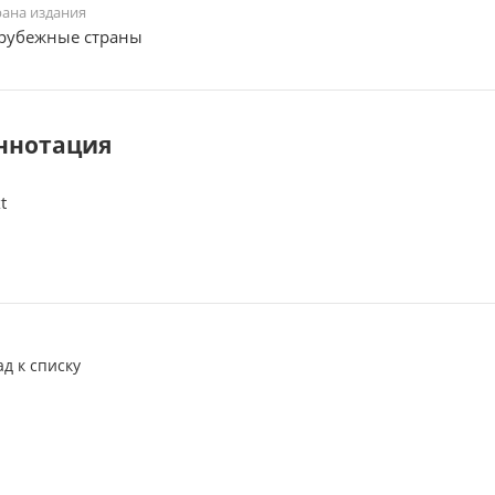
рана издания
рубежные страны
ннотация
t
ад к списку