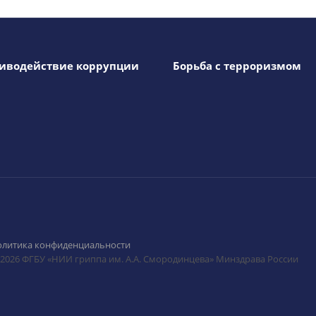
иводействие коррупции
Борьба с терроризмом
олитика конфиденциальности
 2026 ФГБУ «НИИ гриппа им. А.А. Смородинцева» Минздрава России