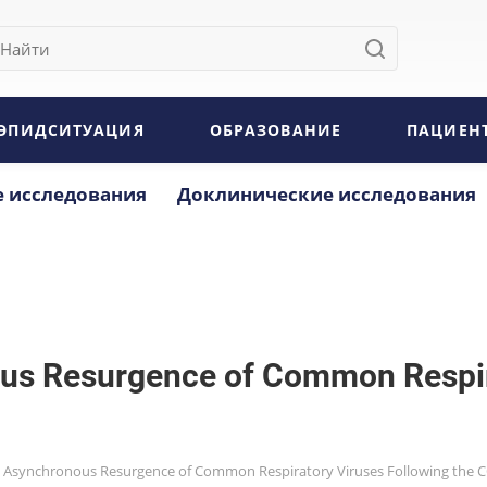
ЭПИДСИТУАЦИЯ
ОБРАЗОВАНИЕ
ПАЦИЕН
 исследования
Доклинические исследования
ous Resurgence of Common Respira
he Asynchronous Resurgence of Common Respiratory Viruses Following the