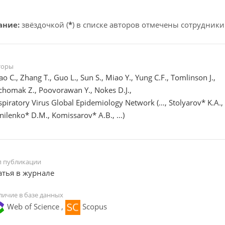
ание:
звёздочкой (
*
) в списке авторов отмечены сотрудники
торы
o C., Zhang T., Guo L., Sun S., Miao Y., Yung C.F., Tomlinson J.,
chomak Z., Poovorawan Y., Nokes D.J.,
spiratory Virus Global Epidemiology Network (…, Stolyarov* K.A.,
nilenko* D.M., Komissarov* A.B., ...)
п публикации
атья в журнале
личие в базе данных
Web of Science ,
Scopus