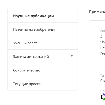
Примеч
Научные публикации
Патенты на изобретения
Ав
Zha
Sh
Ученый совет
Re
Da
Защита диссертаций
Соискательство
Ти
Cт
Текущие проекты
На