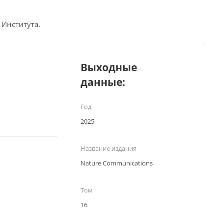
 Института.
Выходные
данные:
Год
2025
Название издания
Nature Communications
Том
16