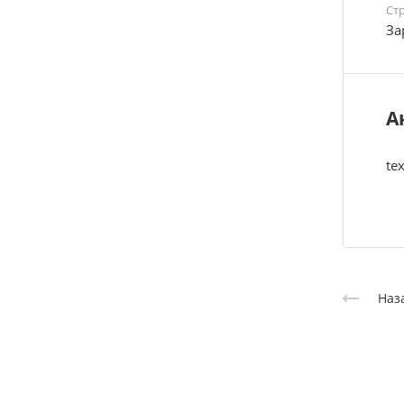
Ст
За
А
tex
Наз