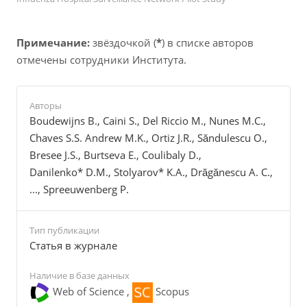
Примечание:
звёздочкой (
*
) в списке авторов
отмечены сотрудники Института.
Авторы
Boudewijns B., Caini S., Del Riccio M., Nunes M.C.,
Chaves S.S. Andrew M.K., Ortiz J.R., Săndulescu O.,
Bresee J.S., Burtseva E., Coulibaly D.,
Danilenko* D.M., Stolyarov* K.A., Drăgănescu A. C.,
..., Spreeuwenberg P.
Тип публикации
Cтатья в журнале
Наличие в базе данных
Web of Science ,
Scopus