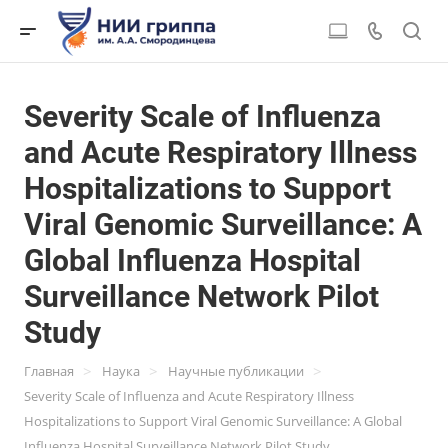
Severity Scale of Influenza
and Acute Respiratory Illness
Hospitalizations to Support
Viral Genomic Surveillance: A
Global Influenza Hospital
Surveillance Network Pilot
Study
>
>
>
Главная
Наука
Научные публикации
Severity Scale of Influenza and Acute Respiratory Illness
Hospitalizations to Support Viral Genomic Surveillance: A Global
Influenza Hospital Surveillance Network Pilot Study