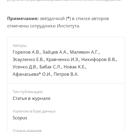
Примечание:
звёздочкой (
*
) в списке авторов
отмечены сотрудники Института.
Авторы
Горелов А.В., Зайцев А.А., Малявин А.Г.,
Эсауленко Е.В., Кравченко И.Э., Никифоров В.В.,
Усенко Д.В., Бабак С.Л., Новак К.Е.,
Афанасьева* О.И., Петров В.А.
Тип публикации
Cтатья в журнале
Наличие в базе данных
Scopus
Страна издания