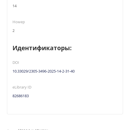
14
Номер
2
Идентификаторы:
DOI
10.33029/2305-3496-2025-14-2-31-40
eLibrary ID
82686183