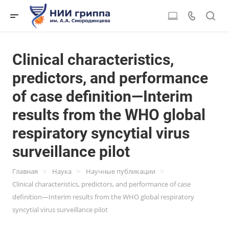
Clinical characteristics,
predictors, and performance
of case definition—Interim
results from the WHO global
respiratory syncytial virus
surveillance pilot
>
>
>
Главная
Наука
Научные публикации
Clinical characteristics, predictors, and performance of case
definition—Interim results from the WHO global respiratory
syncytial virus surveillance pilot