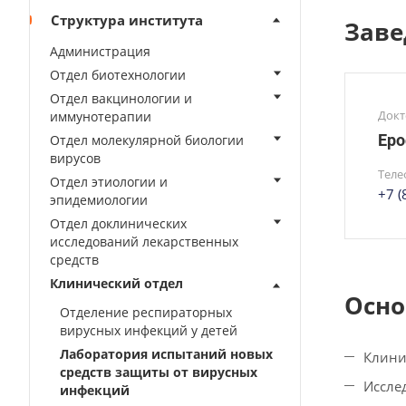
Структура института
Заве
Администрация
Отдел биотехнологии
Отдел вакцинологии и
Докт
иммунотерапии
Еро
Отдел молекулярной биологии
вирусов
Теле
Отдел этиологии и
+7 
эпидемиологии
Отдел доклинических
исследований лекарственных
средств
Клинический отдел
Осно
Отделение респираторных
вирусных инфекций у детей
Лаборатория испытаний новых
Клини
средств защиты от вирусных
Иссле
инфекций