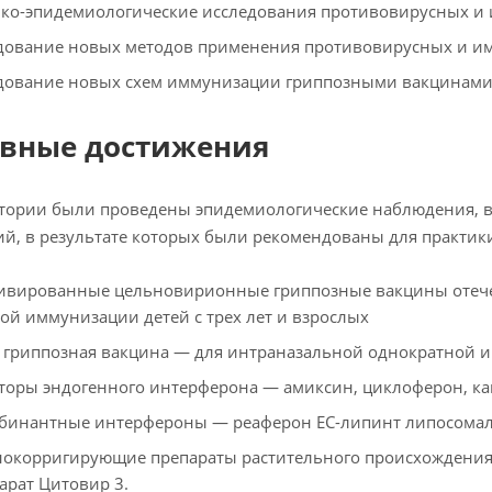
ко-эпидемиологические исследования противовирусных и
дование новых методов применения противовирусных и и
дование новых схем иммунизации гриппозными вакцинами
вные достижения
тории были проведены эпидемиологические наблюдения, в
й, в результате которых были рекомендованы для практик
ивированные цельновирионные гриппозные вакцины отечес
ой иммунизации детей с трех лет и взрослых
 гриппозная вакцина — для интраназальной однократной им
торы эндогенного интерферона — амиксин, циклоферон, ка
бинантные интерфероны — реаферон ЕС-липинт липосомал
окорригирующие препараты растительного происхождения —
парат Цитовир 3.