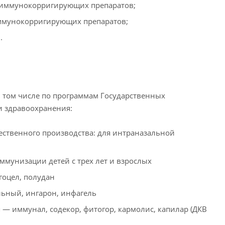
 иммунокорригирующих препаратов;
ммунокорригирующих препаратов;
.
 том числе по программам Государственных
и здравоохранения:
твенного производства: для интраназальной
мунизации детей с трех лет и взрослых
гоцел, полудан
ьный, ингарон, инфагель
 иммунал, содекор, фитогор, кармолис, капилар (ДКВ