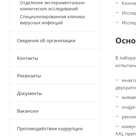
Отделение экспериментально-
Клини
клинических исследований
Иссле
Специализированная клиника
Иссле
вирусных инфекций
Осно
Сведения об организации
В лабора
Контакты
испытани
Реквизиты
инакт
двукратн
Документы
живая
индук
Вакансии
реком
иммун
Противодействие коррупции
АА), пре