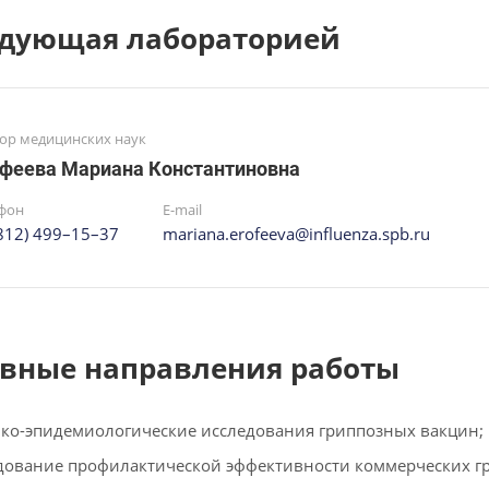
дующая лабораторией
ор медицинских наук
феева Мариана Константиновна
фон
E-mail
(812) 499–15–37
mariana.erofeeva@influenza.spb.ru
вные направления работы
ко-эпидемиологические исследования гриппозных вакцин;
дование профилактической эффективности коммерческих г