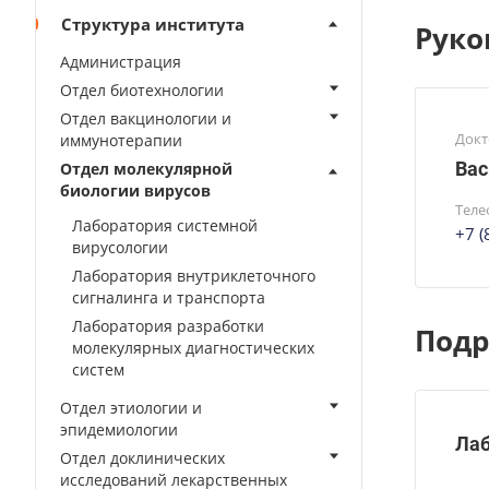
Структура института
Руко
Администрация
Отдел биотехнологии
Отдел вакцинологии и
Докт
иммунотерапии
Вас
Отдел молекулярной
биологии вирусов
Теле
Лаборатория системной
+7 
вирусологии
Лаборатория внутриклеточного
сигналинга и транспорта
Лаборатория разработки
Подр
молекулярных диагностических
систем
Отдел этиологии и
эпидемиологии
Лаб
Отдел доклинических
исследований лекарственных