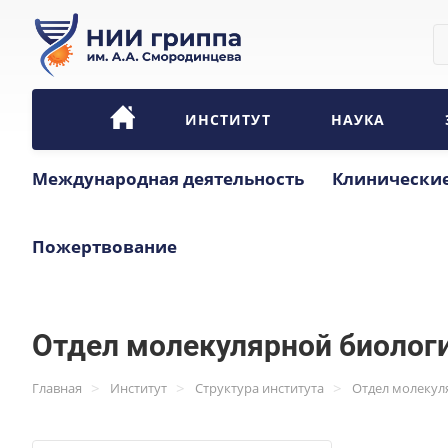
ИНСТИТУТ
НАУКА
Международная деятельность
Клинические
Пожертвование
Отдел молекулярной биолог
>
>
>
Главная
Институт
Структура института
Отдел молекул