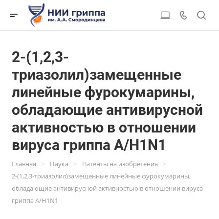
2-(1,2,3-
триазолил)замещенные
линейные фурокумарины,
обладающие антивирусной
активностью в отношении
вируса гриппа A/Н1N1
>
>
>
Главная
Наука
Патенты на изобретения
2-(1,2,3-триазолил)замещенные линейные фурокумарины,
обладающие антивирусной активностью в отношении вируса
гриппа A/Н1N1