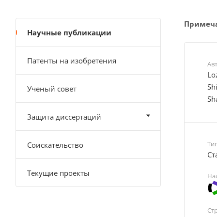
Примеч
Научные публикации
Патенты на изобретения
Ав
Lo
Sh
Ученый совет
Sh
Защита диссертаций
Ти
Соискательство
Cт
Текущие проекты
На
Ст