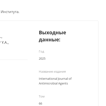
 Института.
Выходные
.,
данные:
 Y.A.,
Год
2025
Название издания
International Journal of
Antimicrobial Agents
Том
66