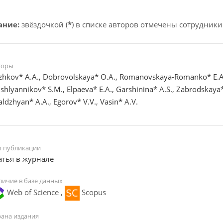
ание:
звёздочкой (
*
) в списке авторов отмечены сотрудники
торы
zhkov* A.A., Dobrovolskaya* O.A., Romanovskaya-Romanko* E.A
ishlyannikov* S.M., Elpaeva* E.A., Garshinina* A.S., Zabrodskaya*
aldzhyan* A.A., Egorov* V.V., Vasin* A.V.
п публикации
атья в журнале
личие в базе данных
Web of Science ,
Scopus
рана издания