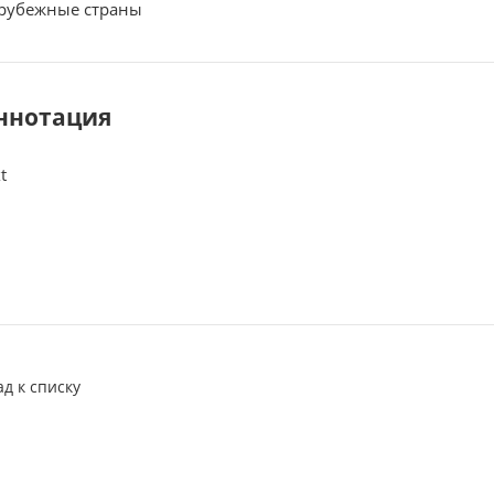
рубежные страны
ннотация
t
ад к списку