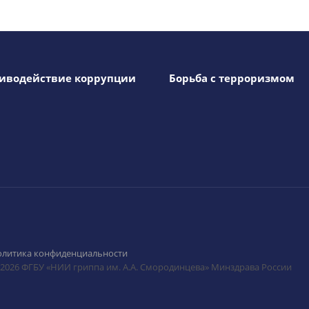
иводействие коррупции
Борьба с терроризмом
олитика конфиденциальности
 2026 ФГБУ «НИИ гриппа им. А.А. Смородинцева» Минздрава России