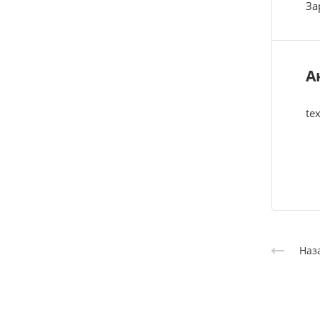
За
А
tex
Наз