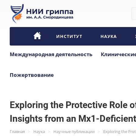
ИНСТИТУТ
НАУКА
Международная деятельность
Клинические
Пожертвование
Exploring the Protective Role o
Insights from an Mx1-Deficie
>
>
>
Главная
Наука
Научные публикации
Exploring the Prot