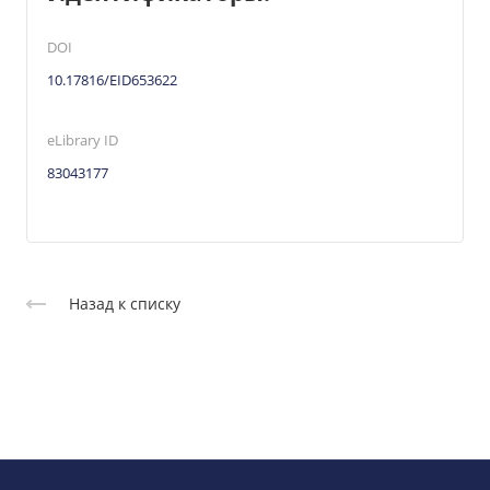
DOI
10.17816/EID653622
eLibrary ID
83043177
Назад к списку