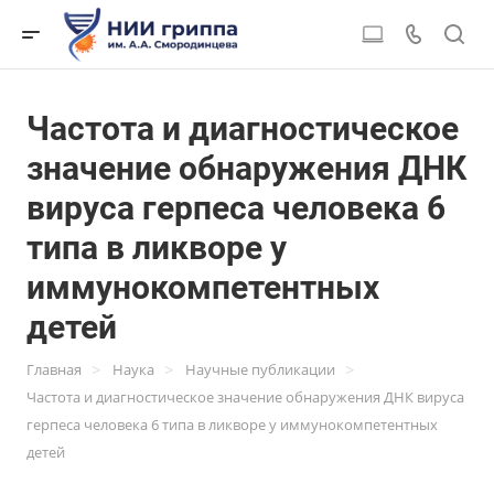
Частота и диагностическое
значение обнаружения ДНК
вируса герпеса человека 6
типа в ликворе у
иммунокомпетентных
детей
>
>
>
Главная
Наука
Научные публикации
Частота и диагностическое значение обнаружения ДНК вируса
герпеса человека 6 типа в ликворе у иммунокомпетентных
детей