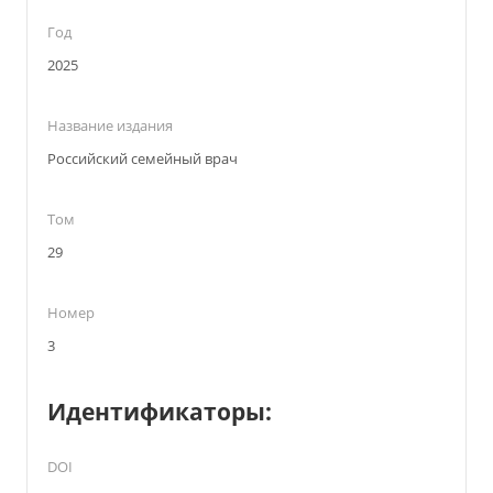
Год
2025
Название издания
Российский семейный врач
Том
29
Номер
3
Идентификаторы:
DOI