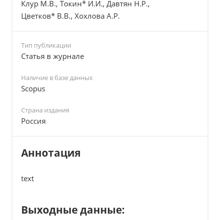
Клур М.В., Токин* И.И., Давтян Н.Р.,
Цветков* В.В., Хохлова А.Р.
Тип публикации
Cтатья в журнале
Наличие в базе данных
Scopus
Страна издания
Россия
Аннотация
text
Выходные данные: