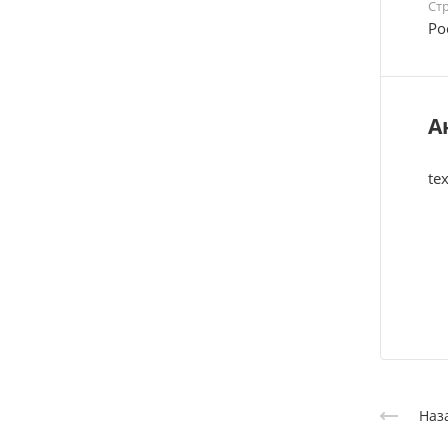
Ст
Ро
А
tex
Наз