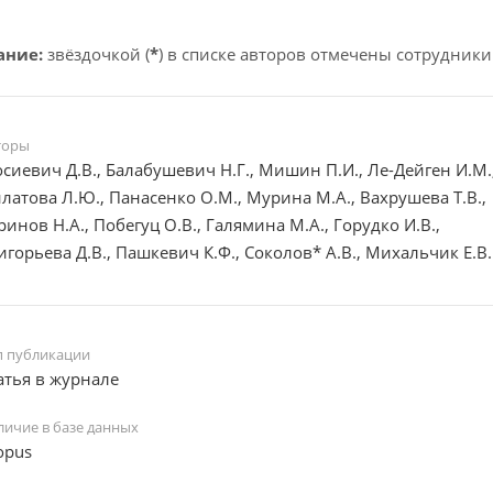
ание:
звёздочкой (
*
) в списке авторов отмечены сотрудники
торы
сиевич Д.В., Балабушевич Н.Г., Мишин П.И., Ле-Дейген И.М.
латова Л.Ю., Панасенко О.М., Мурина М.А., Вахрушева Т.В.,
ринов Н.А., Побегуц О.В., Галямина М.А., Горудко И.В.,
игорьева Д.В., Пашкевич К.Ф., Соколов* А.В., Михальчик Е.В.
п публикации
атья в журнале
личие в базе данных
opus