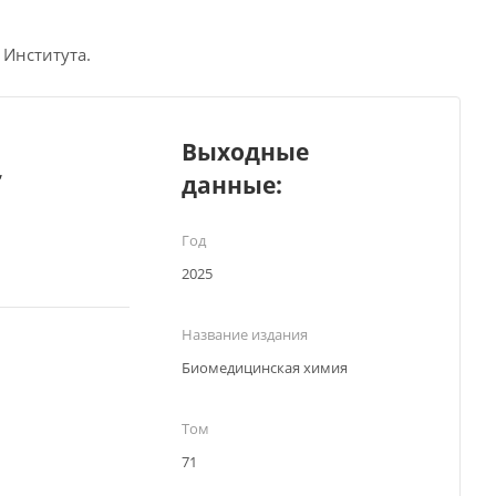
 Института.
Выходные
,
данные:
Год
2025
Название издания
Биомедицинская химия
Том
71