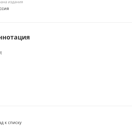
рана издания
ссия
ннотация
t
ад к списку