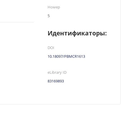
Номер
5
Идентификаторы:
DOI
10.18097/PBMCR1613
eLibrary ID
83169893