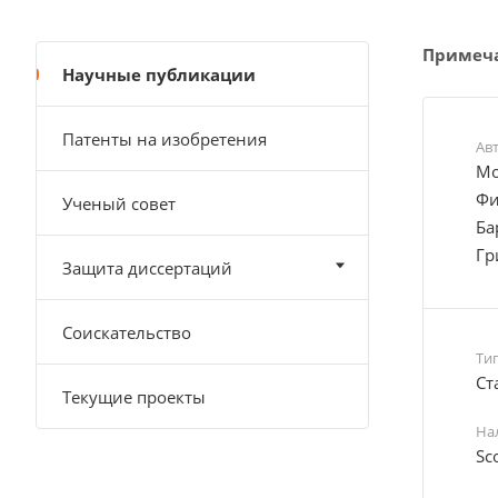
Примеч
Научные публикации
Патенты на изобретения
Ав
Мо
Фи
Ученый совет
Ба
Гр
Защита диссертаций
Соискательство
Ти
Cт
Текущие проекты
На
Sc