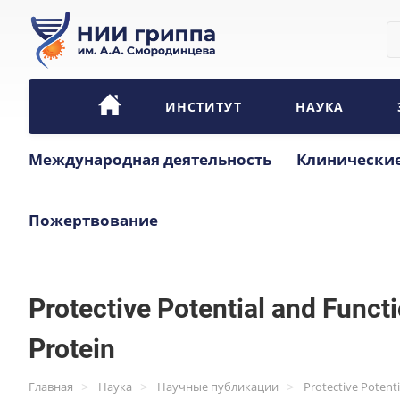
ИНСТИТУТ
НАУКА
Международная деятельность
Клинические
Пожертвование
Protective Potential and Func
Protein
>
>
>
Главная
Наука
Научные публикации
Protective Potent