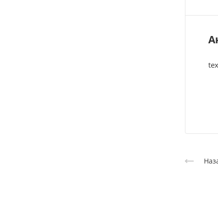
А
tex
Наз