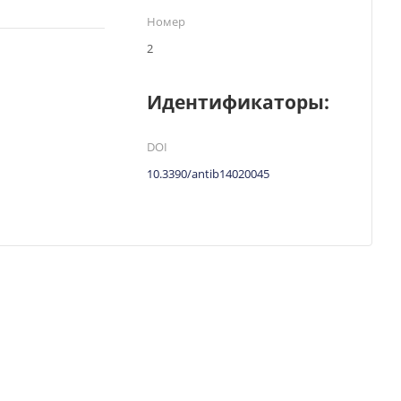
Номер
2
Идентификаторы:
DOI
10.3390/antib14020045