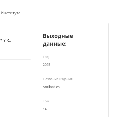
 Института.
Выходные
 Y.R.,
данные:
Год
2025
Название издания
Antibodies
Том
14