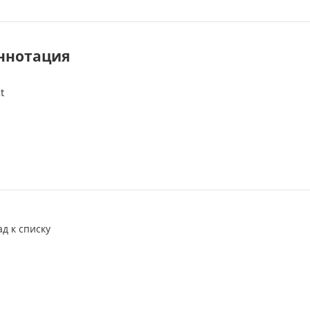
ннотация
t
ад к списку