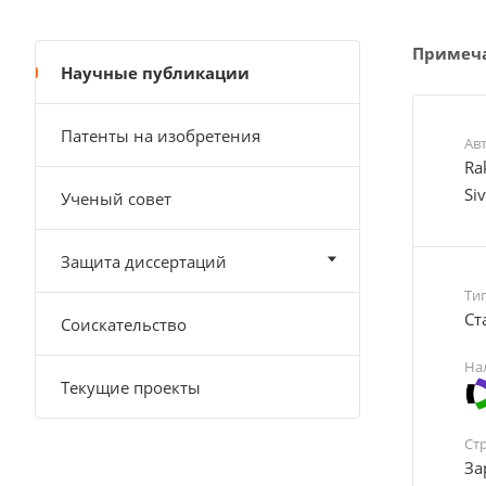
Примеч
Научные публикации
Патенты на изобретения
Ав
Ra
Si
Ученый совет
Защита диссертаций
Ти
Cт
Соискательство
На
Текущие проекты
Ст
За