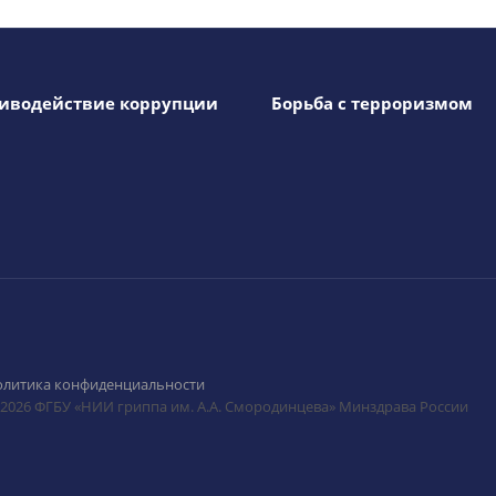
иводействие коррупции
Борьба с терроризмом
олитика конфиденциальности
 2026 ФГБУ «НИИ гриппа им. А.А. Смородинцева» Минздрава России