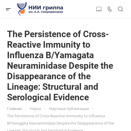
The Persistence of Cross-
Reactive Immunity to
Influenza B/Yamagata
Neuraminidase Despite the
Disappearance of the
Lineage: Structural and
Serological Evidence
>
>
>
Главная
Наука
Научные публикации
The Persistence of Cross-Reactive Immunity to Influenza
B/Yamagata Neuraminidase Despite the Disappearance of the
Lineage: Structural and Serological Evidence