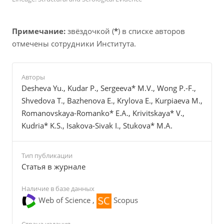
Примечание:
звёздочкой (
*
) в списке авторов
отмечены сотрудники Института.
Авторы
Desheva Yu., Kudar P., Sergeeva* M.V., Wong P.-F.,
Shvedova T., Bazhenova E., Krylova E., Kurpiaeva M.,
Romanovskaya-Romanko* E.A., Krivitskaya* V.,
Kudria* K.S., Isakova-Sivak I., Stukova* M.A.
Тип публикации
Cтатья в журнале
Наличие в базе данных
Web of Science ,
Scopus