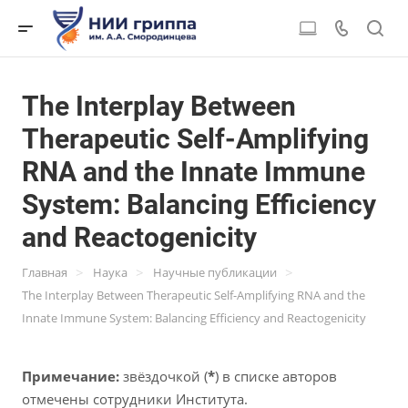
The Interplay Between
Therapeutic Self-Amplifying
RNA and the Innate Immune
System: Balancing Efficiency
and Reactogenicity
>
>
>
Главная
Наука
Научные публикации
The Interplay Between Therapeutic Self-Amplifying RNA and the
Innate Immune System: Balancing Efficiency and Reactogenicity
Примечание:
звёздочкой (
*
) в списке авторов
отмечены сотрудники Института.