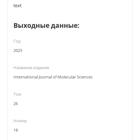
text
Выходные данные:
Год
2025
Название издания
International Journal of Molecular Sciences
Том
26
Номер
18