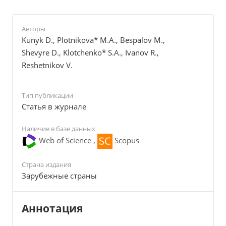
Авторы
Kunyk D., Plotnikova* M.A., Bespalov M.,
Shevyre D., Klotchenko* S.A., Ivanov R.,
Reshetnikov V.
Тип публикации
Cтатья в журнале
Наличие в базе данных
Web of Science ,
Scopus
Страна издания
Зарубежные страны
Аннотация