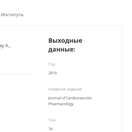
 Института.
Выходные
ey A.,
данные:
Год
2019
Название издания
Journal of Cardiovascular
Pharmacology
Том
74