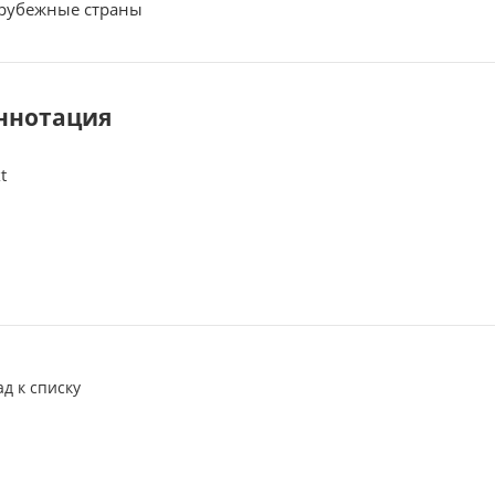
рубежные страны
ннотация
t
ад к списку