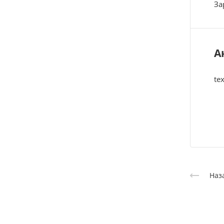
За
А
tex
Наз