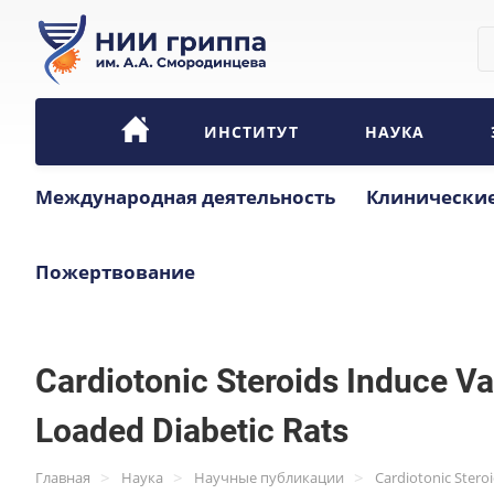
ИНСТИТУТ
НАУКА
Международная деятельность
Клинические
Пожертвование
Cardiotonic Steroids Induce V
Loaded Diabetic Rats
>
>
>
Главная
Наука
Научные публикации
Cardiotonic Stero