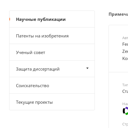
Примеч
Научные публикации
Патенты на изобретения
Ав
Fe
Zer
Ученый совет
Ko
Защита диссертаций
Ти
Соискательство
Cт
Текущие проекты
На
Ст