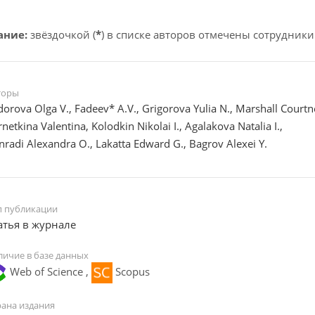
ание:
звёздочкой (
*
) в списке авторов отмечены сотрудники
торы
dorova Olga V., Fadeev* A.V., Grigorova Yulia N., Marshall Courtn
netkina Valentina, Kolodkin Nikolai I., Agalakova Natalia I.,
nradi Alexandra O., Lakatta Edward G., Bagrov Alexei Y.
п публикации
атья в журнале
личие в базе данных
Web of Science ,
Scopus
рана издания