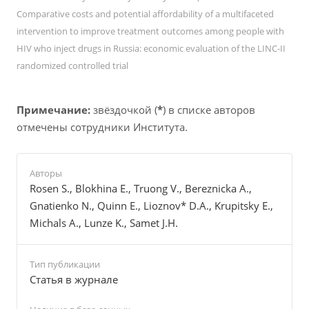
Comparative costs and potential affordability of a multifaceted
intervention to improve treatment outcomes among people with
HIV who inject drugs in Russia: economic evaluation of the LINC-II
randomized controlled trial
Примечание:
звёздочкой (
*
) в списке авторов
отмечены сотрудники Института.
Авторы
Rosen S., Blokhina E., Truong V., Bereznicka A.,
Gnatienko N., Quinn E., Lioznov* D.A., Krupitsky E.,
Michals A., Lunze K., Samet J.H.
Тип публикации
Cтатья в журнале