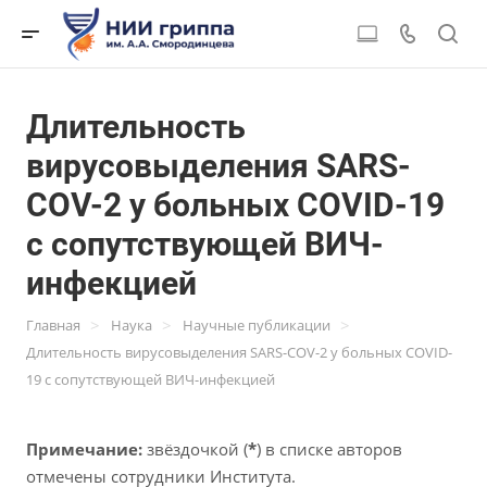
Длительность
вирусовыделения SARS-
COV-2 у больных COVID-19
с сопутствующей ВИЧ-
инфекцией
>
>
>
Главная
Наука
Научные публикации
Длительность вирусовыделения SARS-COV-2 у больных COVID-
19 с сопутствующей ВИЧ-инфекцией
Примечание:
звёздочкой (
*
) в списке авторов
отмечены сотрудники Института.