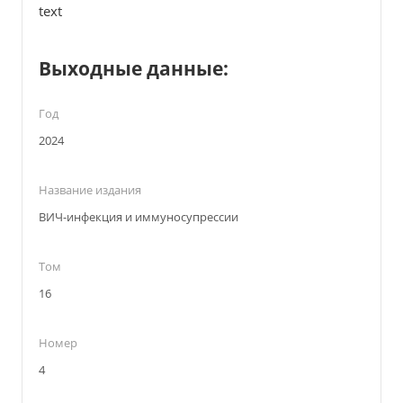
text
Выходные данные:
Год
2024
Название издания
ВИЧ-инфекция и иммуносупрессии
Том
16
Номер
4