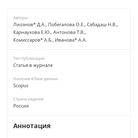
Авторы
Лиознов* Д.А., Побегалова О.Е., Сабадаш Н.В.,
Карнаухова Е.Ю., Антонова Т.В.,
Комиссаров* А.Б., Иванова* А.А.
Тип публикации
Cтатья в журнале
Наличие в базе данных
Scopus
Страна издания
Россия
Аннотация