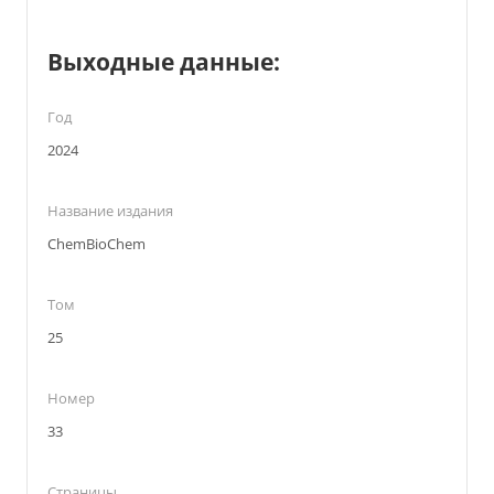
Выходные данные:
Год
2024
Название издания
ChemBioChem
Том
25
Номер
33
Страницы