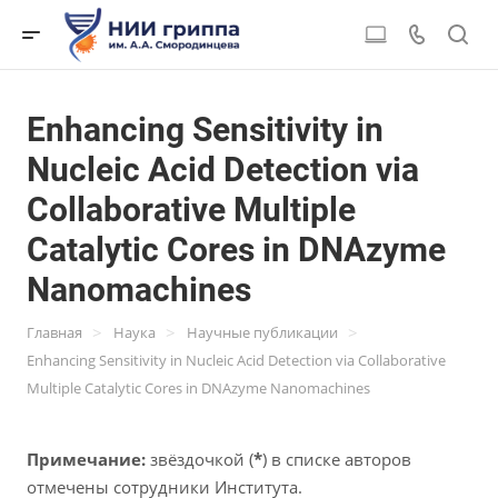
Enhancing Sensitivity in
Nucleic Acid Detection via
Collaborative Multiple
Catalytic Cores in DNAzyme
Nanomachines
>
>
>
Главная
Наука
Научные публикации
Enhancing Sensitivity in Nucleic Acid Detection via Collaborative
Multiple Catalytic Cores in DNAzyme Nanomachines
Примечание:
звёздочкой (
*
) в списке авторов
отмечены сотрудники Института.