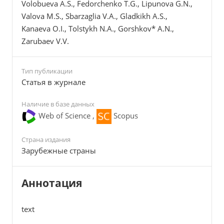
Volobueva A.S., Fedorchenko T.G., Lipunova G.N.,
Valova M.S., Sbarzaglia V.A., Gladkikh A.S.,
Kanaeva O.I., Tolstykh N.A., Gorshkov* A.N.,
Zarubaev V.V.
Тип публикации
Cтатья в журнале
Наличие в базе данных
Web of Science ,
Scopus
Страна издания
Зарубежные страны
Аннотация
text