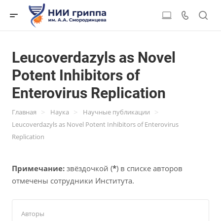
Leucoverdazyls as Novel
Potent Inhibitors of
Enterovirus Replication
>
>
>
Главная
Наука
Научные публикации
Leucoverdazyls as Novel Potent Inhibitors of Enterovirus
Replication
Примечание:
звёздочкой (
*
) в списке авторов
отмечены сотрудники Института.
Авторы