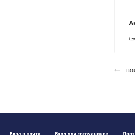
А
tex
Наз
Вход в почту
Вход для сотрудников
Прот