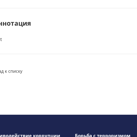
ннотация
t
ад к списку
иводействие коррупции
Борьба с терроризмом