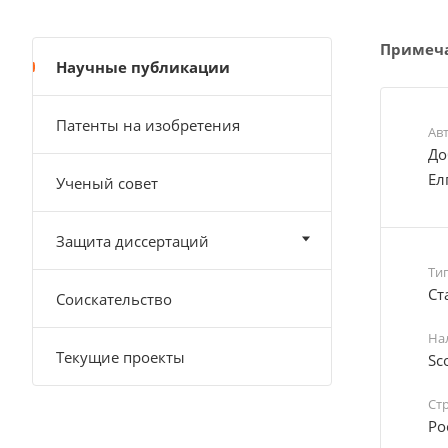
Примеч
Научные публикации
Патенты на изобретения
Ав
До
Ел
Ученый совет
Защита диссертаций
Ти
Cт
Соискательство
На
Текущие проекты
Sc
Ст
Ро