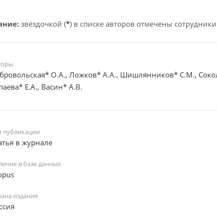
ание:
звёздочкой (
*
) в списке авторов отмечены сотрудники
торы
бровольская* О.А., Ложков* А.А., Шишлянников* С.М., Сокол
паева* Е.А., Васин* А.В.
п публикации
атья в журнале
личие в базе данных
opus
рана издания
ссия